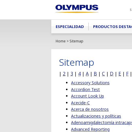
S
Main menu
ESPECIALIDAD
PRODUCTOS DESTA
Home
> Sitemap
Sitemap
|
2
|
3
|
4
|
A
|
B
|
C
|
D
|
E
|
F
Accessory Solutions
Accordion Test
Account Look Up
Acecide-C
Acerca de nosotros
Actualizaciones y políticas
Adenoamigdalectomía intracaps
Advanced Reporting