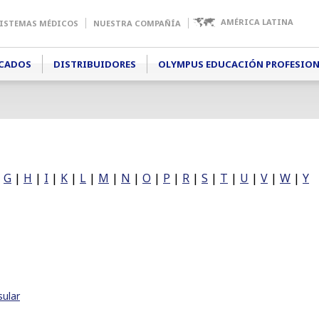
AMÉRICA LATINA
ISTEMAS MÉDICOS
NUESTRA COMPAÑÍA
CADOS
DISTRIBUIDORES
OLYMPUS EDUCACIÓN PROFESIO
|
G
|
H
|
I
|
K
|
L
|
M
|
N
|
O
|
P
|
R
|
S
|
T
|
U
|
V
|
W
|
Y
ular