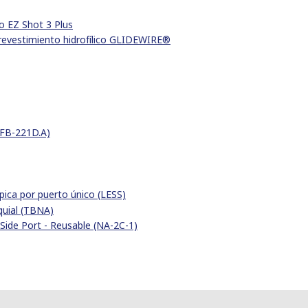
o EZ Shot 3 Plus
revestimiento hidrofílico GLIDEWIRE®
(FB-221D.A)
ica por puerto único (LESS)
quial (TBNA)
Side Port - Reusable (NA-2C-1)