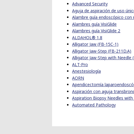
Advanced Security
Aguja de aspiración de uso únic
Alambre guía endoscópico con 
Alambres guía VisiGlide
Alambres guía VisiGlide 2
ALDAHOL® 1.8
Alligator Jaw (FB-15C-1)
Alligator Jaw-Step (FB-211D.A)
Alligator Jaw-Step with Needle 
ALT-Pro
Anestesiología
AORN
Apendicectomía laparoendoscóp
Aspiración con aguja transbron
Aspiration Biopsy Needles with 
Automated Pathology