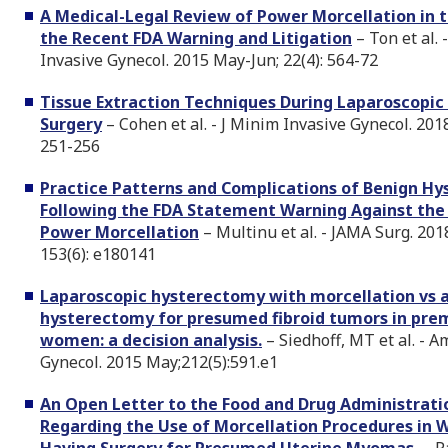
A Medical-Legal Review of Power Morcellation in t
the Recent FDA Warning and Litigation
– Ton et al. 
Invasive Gynecol. 2015 May-Jun; 22(4): 564-72
Tissue Extraction Techniques During Laparoscopic
Surgery
– Cohen et al. - J Minim Invasive Gynecol. 2018
251-256
Practice Patterns and Complications of Benign H
Following the FDA Statement Warning Against the
Power Morcellation
– Multinu et al. - JAMA Surg. 201
153(6): e180141
Laparoscopic hysterectomy with morcellation vs 
hysterectomy for presumed fibroid tumors in pr
women: a decision analysis.
– Siedhoff, MT et al. - A
Gynecol. 2015 May;212(5):591.e1
An Open Letter to the Food and Drug Administrati
Regarding the Use of Morcellation Procedures in