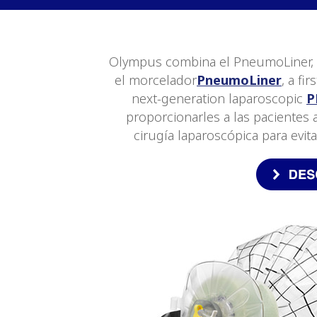
Olympus combina el PneumoLiner, el
el morcelador
PneumoLiner
, a fi
next-generation laparoscopic
P
proporcionarles a las pacientes 
cirugía laparoscópica para evit