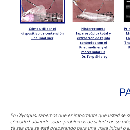
Cómo utilizar el
Histerectomía
Pri
dispositivo de contención
laparoscópica total y
Ma
PneumoLiner
extracción de tejido
La
contenido con el
Tha
Pneumoliner y el
U
morcelador PK
- Dr. Tony Shibley
P
En Olympus, sabemos que es importante que usted se s
cómodo hablando sobre problemas de salud con su méd
Ya sea que se esté preparando para una visita inicial o e