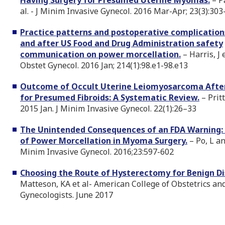
Having Surgery for Presumed Uterine Myomas.
– P
al. - J Minim Invasive Gynecol. 2016 Mar-Apr; 23(3):303
Practice patterns and postoperative complication
and after US Food and Drug Administration safety
communication on power morcellation.
– Harris, J e
Obstet Gynecol. 2016 Jan; 214(1):98.e1-98.e13
Outcome of Occult Uterine Leiomyosarcoma Afte
for Presumed Fibroids: A Systematic Review.
– Pritt
2015 Jan. J Minim Invasive Gynecol. 22(1):26–33
The Unintended Consequences of an FDA Warning:
of Power Morcellation in Myoma Surgery.
– Po, L an
Minim Invasive Gynecol. 2016;23:597-602
Choosing the Route of Hysterectomy for Benign D
Matteson, KA et al- American College of Obstetrics an
Gynecologists. June 2017