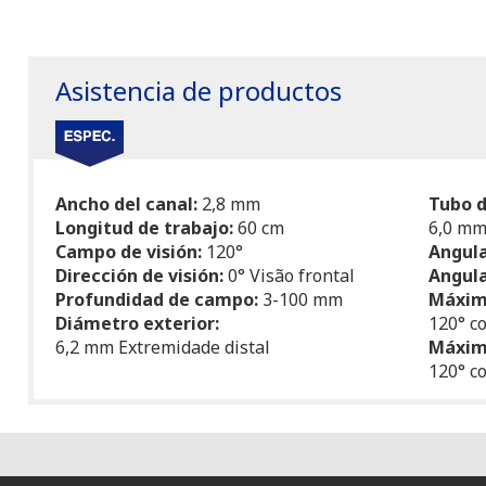
Asistencia de productos
Ancho del canal:
2,8 mm
Tubo d
Longitud de trabajo:
60 cm
6,0 m
Campo de visión:
120°
Angula
Dirección de visión:
0° Visão frontal
Angula
Profundidad de campo:
3-100 mm
Máxima
Diámetro exterior:
120° c
6,2 mm Extremidade distal
Máxima
120° c