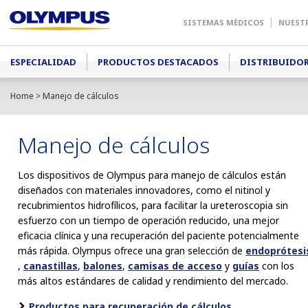
SISTEMAS MÉDICOS
NUEST
Main menu
ESPECIALIDAD
PRODUCTOS DESTACADOS
DISTRIBUIDO
Home
> Manejo de cálculos
Manejo de cálculos
Los dispositivos de Olympus para manejo de cálculos están
diseñados con materiales innovadores, como el nitinol y
recubrimientos hidrofílicos, para facilitar la ureteroscopia sin
esfuerzo con un tiempo de operación reducido, una mejor
eficacia clínica y una recuperación del paciente potencialmente
más rápida. Olympus ofrece una gran selección de
endoprótesi
,
canastillas
,
balones
,
camisas de acceso
y
guías
con los
más altos estándares de calidad y rendimiento del mercado.
Productos para recuperación de cálculos