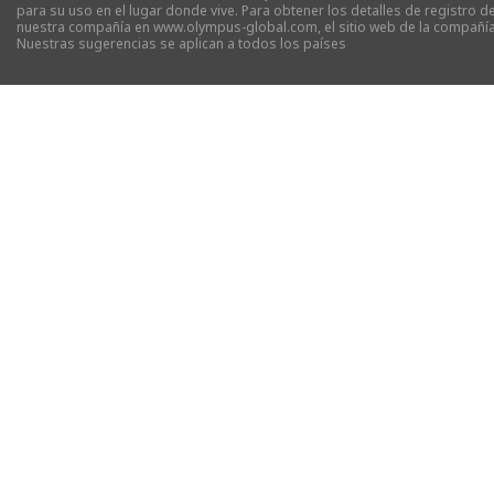
para su uso en el lugar donde vive. Para obtener los detalles de registro d
nuestra compañía en
www.olympus-global.com
, el sitio web de la compañ
Nuestras sugerencias se aplican a todos los países