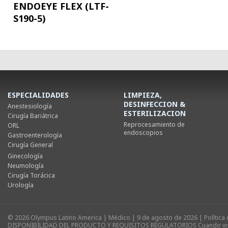
ENDOEYE FLEX (LTF-
S190-5)
ESPECIALIDADES
LIMPIEZA,
DESINFECCION &
Anestesiología
ESTERILIZACION
Cirugía Bariátrica
Reprocesamiento de
ORL
endoscopios
Gastroenterología
Cirugía General
Ginecología
Neumología
Cirugía Torácica
Urología
© 2026 Olympus Latino America | Médico | 9 de agosto de 2026 |
Política
DISPONIBILIDAD DEL PRODUCTO Y REQUISITOS REGULATORIOS Cuando visite 