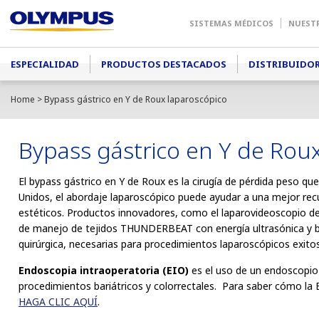
SISTEMAS MÉDICOS
NUEST
Main menu
ESPECIALIDAD
PRODUCTOS DESTACADOS
DISTRIBUIDO
Home
> Bypass gástrico en Y de Roux laparoscópico
Bypass gástrico en Y de Rou
El bypass gástrico en Y de Roux es la cirugía de pérdida peso qu
Unidos, el abordaje laparoscópico puede ayudar a una mejor rec
estéticos. Productos innovadores, como el laparovideoscopio d
de manejo de tejidos THUNDERBEAT con energía ultrasónica y bi
quirúrgica, necesarias para procedimientos laparoscópicos exito
Endoscopia intraoperatoria (EIO)
es el uso de un endoscopio 
procedimientos bariátricos y colorrectales. Para saber cómo la 
HAGA CLIC AQUÍ
.